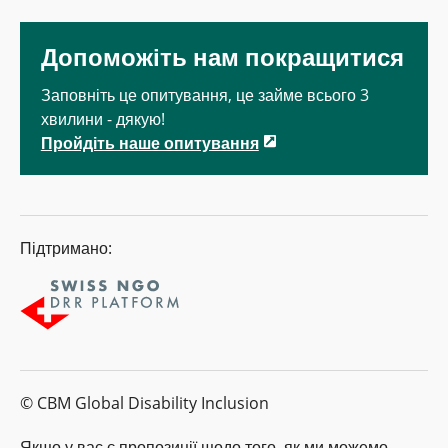
Допоможіть нам покращитися
Заповніть це опитування, це займе всього 3
хвилини - дякую!
Пройдіть наше опитування
Підтримано:
© CBM Global Disability Inclusion
Якщо у вас є пропозиції щодо того, як ми можемо