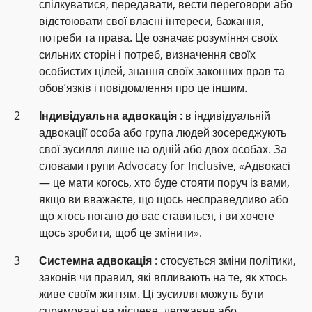
спілкуватися, передавати, вести переговори або
відстоювати свої власні інтереси, бажання,
потреби та права. Це означає розуміння своїх
сильних сторін і потреб, визначення своїх
особистих цілей, знання своїх законних прав та
обов’язків і повідомлення про це іншим.
Індивідуальна адвокація
: в індивідуальній
адвокації особа або група людей зосереджують
свої зусилля лише на одній або двох особах. За
словами групи Advocacy for Inclusive, «Адвокасі
— це мати когось, хто буде стояти поруч із вами,
якщо ви вважаєте, що щось несправедливо або
що хтось погано до вас ставиться, і ви хочете
щось зробити, щоб це змінити».
Системна адвокація
: стосується зміни політики,
законів чи правил, які впливають на те, як хтось
живе своїм життям. Ці зусилля можуть бути
спрямовані на місцеве, державне або