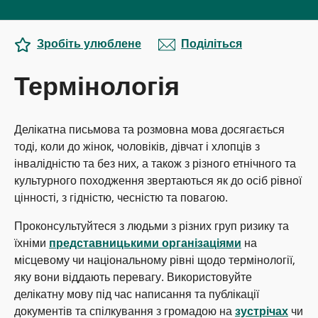
Зробіть улюблене
Поділіться
Термінологія
Делікатна письмова та розмовна мова досягається
тоді, коли до жінок, чоловіків, дівчат і хлопців з
інвалідністю та без них, а також з різного етнічного та
культурного походження звертаються як до осіб рівної
цінності, з гідністю, чесністю та повагою.
Проконсультуйтеся з людьми з різних груп ризику та
їхніми
представницькими організаціями
на
місцевому чи національному рівні щодо термінології,
яку вони віддають перевагу. Використовуйте
делікатну мову під час написання та публікації
документів та спілкування з громадою на
зустрічах
чи