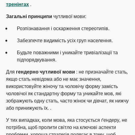
тренінгах
.
Загальні принципи
чутливої мови:
Розпізнавання і оскарження стереотипів.
Забезпечте видимість усіх груп населення.
Будьте поважними і уникайте тривіалізації та
підпорядкування.
Для
гендерно чутливої мови
: не призначайте стать,
якщо стать невідома або не має значення,
використовуйте жіночу та чоловічу форму замість
чоловічої як стандартну форму та уникайте мов, які
зображують одну стать, часто жінок чи дівчат, як нижчу
або принижують їх. .
У тих випадках, коли мова, яка стосується ґендеру, не
потрібна, щоб пролити світло на ключові аспекти
проблеми, хороша стратегія полягає в тому, щоб