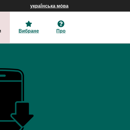
украї́нська мо́ва
и
Вибране
Про