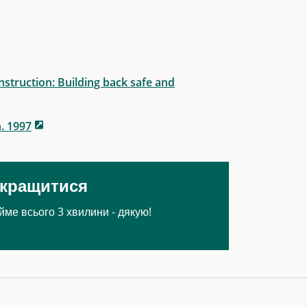
nstruction: Building back safe and
n. 1997
окращитися
йме всього 3 хвилини - дякую!