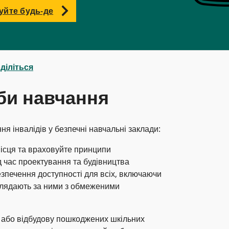
уйте будь-де
діліться
би навчання
я інвалідів у безпечні навчальні заклади:
місця та враховуйте принципи
д час проектування та будівництва
езпечення доступності для всіх, включаючи
 доглядають за ними з обмеженими
 або відбудову пошкоджених шкільних