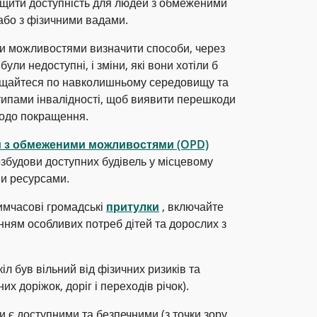
ащити доступність для людей з обмеженими
бо з фізичними вадами.
ми можливостями визначити способи, через
ули недоступні, і зміни, які вони хотіли б
іщайтеся по навколишньому середовищу та
 типами інвалідності, щоб виявити перешкоди
щодо покращення.
ей з обмеженими можливостями (OPD)
озбудови доступних будівель у місцевому
и ресурсами.
имчасові громадські
притулки
, включайте
нням особливих потреб дітей та дорослих з
іл був вільний від фізичних ризиків та
их доріжок, доріг і переходів річок).
и є доступними та безпечними (з точки зору