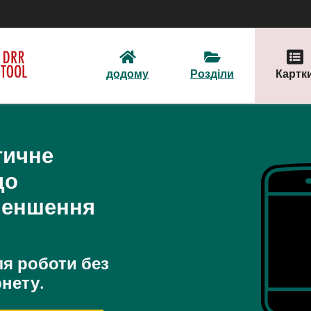
додому
Розділи
Картк
тичне
до
меншення
ля роботи без
нету.