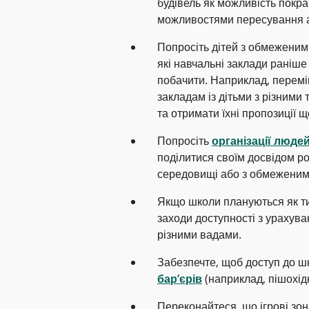
будівель як можливість покр
можливостями пересування а
Попросіть дітей з обмежени
які навчальні заклади раніше б
побачити. Наприклад, перем
закладам із дітьми з різними
та отримати їхні пропозиції 
Попросіть
організації люд
поділитися своїм досвідом р
середовищі або з обмеженим
Якщо школи плануються як т
заходи доступності з урахува
різними вадами.
Забезпечте, щоб доступ до шк
бар’єрів
(наприклад, пішохідн
Переконайтеся, що ігрові зон