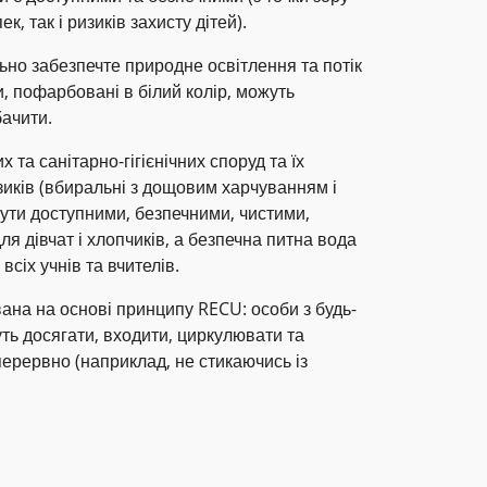
к, так і ризиків захисту дітей).
ьно забезпечте природне освітлення та потік
и, пофарбовані в білий колір, можуть
бачити.
 та санітарно-гігієнічних споруд та їх
зиків (вбиральні з дощовим харчуванням і
бути доступними, безпечними, чистими,
я дівчат і хлопчиків, а безпечна питна вода
сіх учнів та вчителів.
ана на основі принципу RECU: особи з будь-
ть досягати, входити, циркулювати та
перервно (наприклад, не стикаючись із