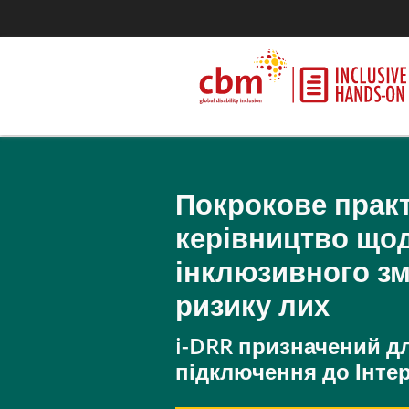
Покрокове прак
керівництво що
інклюзивного з
ризику лих
i-DRR призначений д
підключення до Інтер