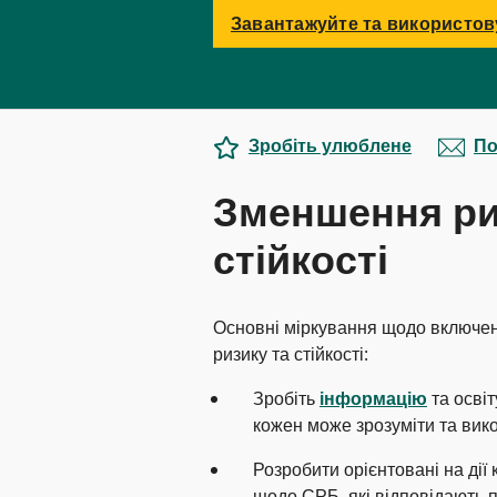
Завантажуйте та використов
Зробіть улюблене
По
Зменшення риз
стійкості
Основні міркування щодо включен
ризику та стійкості:
Зробіть
інформацію
та осві
кожен може зрозуміти та вик
Розробити орієнтовані на дії
щодо СРБ, які відповідають по