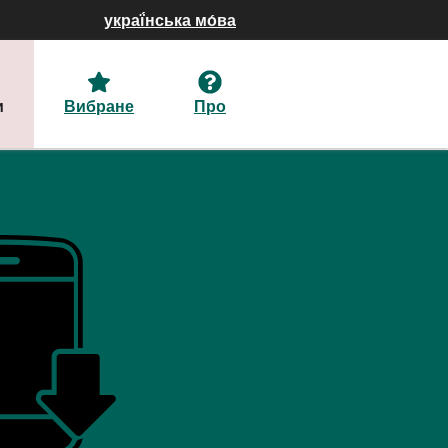
украї́нська мо́ва
и
Вибране
Про