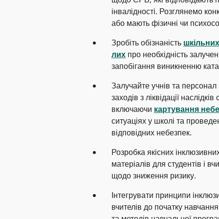
інвалідності. Розглянемо конк
або мають фізичні чи психосо
Зробіть обізнаність
шкільних 
лих
про необхідність залучен
запобігання виникненню кат
Залучайте учнів та персона
заходів з ліквідації наслідків
включаючи
картування неб
ситуаціях у школі та провед
відповідних небезпек.
Розробка якісних інклюзивних
матеріалів для студентів і вч
щодо зниження ризику.
Інтегрувати принципи інклюзи
вчителів до початку навчання
та методів навчальної прогр