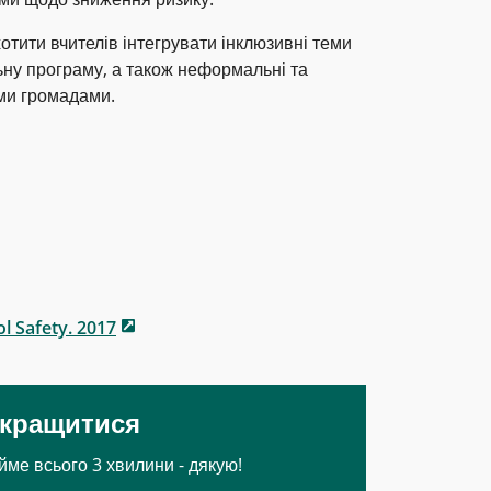
хотити вчителів інтегрувати інклюзивні теми
ну програму, а також неформальні та
ими громадами.
 Safety. 2017
окращитися
йме всього 3 хвилини - дякую!