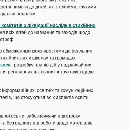
ретні вимоги до дітей, які є сліпими, глухими
ціальні недоліки.
комітетів з ліквідації наслідків стихійних
ня всіх дітей до навчання та заходів щодо
астроф.
л з обмеженими можливостями до реальних
 стихійних лих у школах та громадах,
езпек
, розробку планів дій у надзвичайних
ення регулярних шкільних інструктажів щодо
 інформаційних, освітніх та комунікаційних
ителів, що стосуються всіх аспектів освіти
вної освіти, забезпечуючи підготовку
 та без відриву від роботи щодо матеріалів
ами щодо зниження ризику.