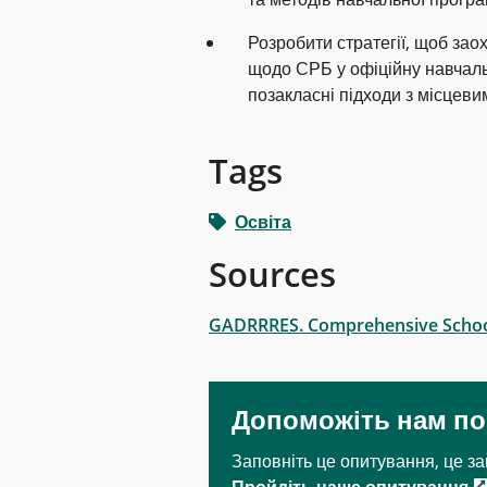
Розробити стратегії, щоб зао
щодо СРБ у офіційну навчаль
позакласні підходи з місцев
Tags
Освіта
Sources
GADRRRES. Comprehensive School
Допоможіть нам п
Заповніть це опитування, це за
Пройдіть наше опитування