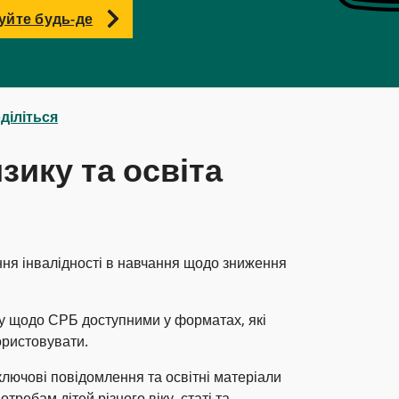
уйте будь-де
діліться
ику та освіта
ня інвалідності в навчання щодо зниження
ту щодо СРБ доступними у форматах, які
ористовувати.
 ключові повідомлення та освітні матеріали
требам дітей різного віку, статі та