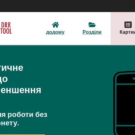
додому
Розділи
Картк
тичне
до
меншення
ля роботи без
нету.