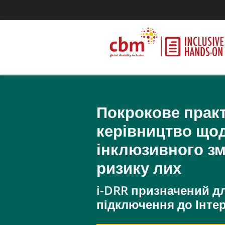
Покрокове прак
керівництво що
інклюзивного з
ризику лих
i-DRR призначений д
підключення до Інтер